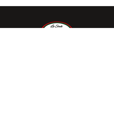
Depuis sa fondation en 1996, la Maison Le Souk du
Maghreb s’est imposée comme une véritable
institution dans le domaine de la viande. Cette maison
familiale a su perpétuer un savoir-faire bouchère de
qualité, transmis de père en fils depuis quatre
générations.